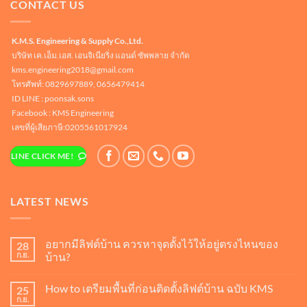
CONTACT US
K.M.S. Engineering & Supply Co.,Ltd.
บริษัท เค.เอ็ม.เอส. เอนจิเนียริ่ง แอนด์ ซัพพลาย จำกัด
kms.engineering2018@gmail.com
โทรศัพท์: 0829697889, 0656479414
ID LINE :
poonsak.sons
Facebook : KMS Engineering
เลขที่ผู้เสียภาษี:0205561017924
LINE CLICK ME!
LATEST NEWS
อยากมีลิฟต์บ้าน ควรหาจุดตั้งไว้ให้อยู่ตรงไหนของ
28
ก.ย.
บ้าน?
ไม่มี
ความ
How to เตรียมพื้นที่ก่อนติดตั้งลิฟต์บ้าน ฉบับ KMS
25
เห็น
บน
ก.ย.
ไม่มี
อยาก