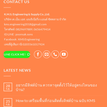
CONTACT US
K.M.S. Engineering & Supply Co.,Ltd.
บริษัท เค.เอ็ม.เอส. เอนจิเนียริ่ง แอนด์ ซัพพลาย จำกัด
kms.engineering2018@gmail.com
โทรศัพท์: 0829697889, 0656479414
ID LINE :
poonsak.sons
Facebook : KMS Engineering
เลขที่ผู้เสียภาษี:0205561017924
LINE CLICK ME!
LATEST NEWS
อยากมีลิฟต์บ้าน ควรหาจุดตั้งไว้ให้อยู่ตรงไหนของ
28
ก.ย.
บ้าน?
ไม่มี
ความ
How to เตรียมพื้นที่ก่อนติดตั้งลิฟต์บ้าน ฉบับ KMS
25
เห็น
บน
ก.ย.
ไม่มี
อยาก