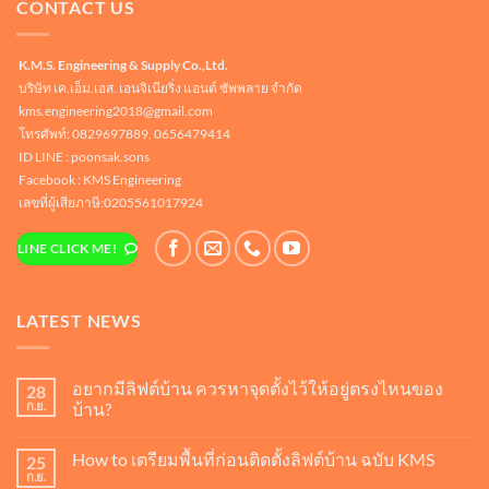
CONTACT US
K.M.S. Engineering & Supply Co.,Ltd.
บริษัท เค.เอ็ม.เอส. เอนจิเนียริ่ง แอนด์ ซัพพลาย จำกัด
kms.engineering2018@gmail.com
โทรศัพท์: 0829697889, 0656479414
ID LINE :
poonsak.sons
Facebook : KMS Engineering
เลขที่ผู้เสียภาษี:0205561017924
LINE CLICK ME!
LATEST NEWS
อยากมีลิฟต์บ้าน ควรหาจุดตั้งไว้ให้อยู่ตรงไหนของ
28
ก.ย.
บ้าน?
ไม่มี
ความ
How to เตรียมพื้นที่ก่อนติดตั้งลิฟต์บ้าน ฉบับ KMS
25
เห็น
บน
ก.ย.
ไม่มี
อยาก