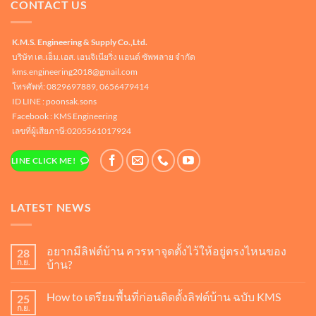
CONTACT US
K.M.S. Engineering & Supply Co.,Ltd.
บริษัท เค.เอ็ม.เอส. เอนจิเนียริ่ง แอนด์ ซัพพลาย จำกัด
kms.engineering2018@gmail.com
โทรศัพท์: 0829697889, 0656479414
ID LINE :
poonsak.sons
Facebook : KMS Engineering
เลขที่ผู้เสียภาษี:0205561017924
LINE CLICK ME!
LATEST NEWS
อยากมีลิฟต์บ้าน ควรหาจุดตั้งไว้ให้อยู่ตรงไหนของ
28
ก.ย.
บ้าน?
ไม่มี
ความ
How to เตรียมพื้นที่ก่อนติดตั้งลิฟต์บ้าน ฉบับ KMS
25
เห็น
บน
ก.ย.
ไม่มี
อยาก