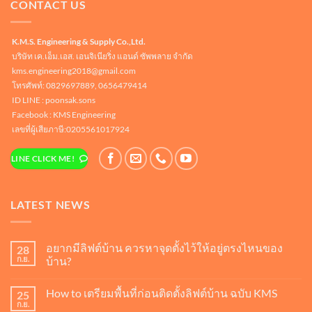
CONTACT US
K.M.S. Engineering & Supply Co.,Ltd.
บริษัท เค.เอ็ม.เอส. เอนจิเนียริ่ง แอนด์ ซัพพลาย จำกัด
kms.engineering2018@gmail.com
โทรศัพท์: 0829697889, 0656479414
ID LINE :
poonsak.sons
Facebook : KMS Engineering
เลขที่ผู้เสียภาษี:0205561017924
LINE CLICK ME!
LATEST NEWS
อยากมีลิฟต์บ้าน ควรหาจุดตั้งไว้ให้อยู่ตรงไหนของ
28
ก.ย.
บ้าน?
ไม่มี
ความ
How to เตรียมพื้นที่ก่อนติดตั้งลิฟต์บ้าน ฉบับ KMS
25
เห็น
บน
ก.ย.
ไม่มี
อยาก